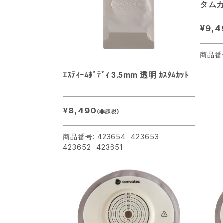
タムカ
¥9,4
商品番号
ｴｽﾃｨｰﾑﾎﾞﾃﾞｨ 3.5mm 透明 ｶｽﾀﾑｶｯﾄ
¥8,490
(非課税)
商品番号: 423654 423653
423652 423651