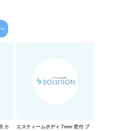
明 カ
エスティームボディ 7mm 窓付 プ