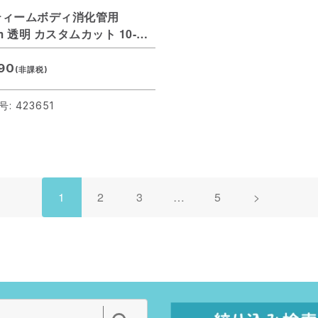
ティームボディ消化管用
mm 透明 カスタムカット 10-
m
90
(非課税)
: 423651
1
2
3
…
5
>