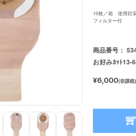
10枚／箱 使用目
フィルター付
商品番号： 534
お好みｶｯﾄ13-
¥6,000
(非課税)