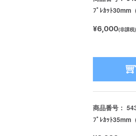
ﾌﾟﾚｶｯﾄ30m
¥6,000
(非課税)
商品番号： 543
ﾌﾟﾚｶｯﾄ35m