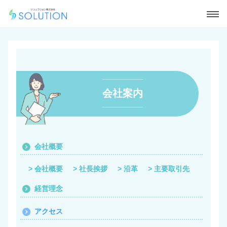
ホーム
取扱い商品
ストーマ
知っておくと安心・便利なこと
注文方法
製品カタログ
会社案内
福祉制度について
CPAP
経腸栄養ポンプ
会社概要
人工呼吸器
会社概要
社長挨拶
沿革
主要取引先
医療材料・その他
経営理念
リンパ浮腫
アクセス
リンパ浮腫取扱い製品