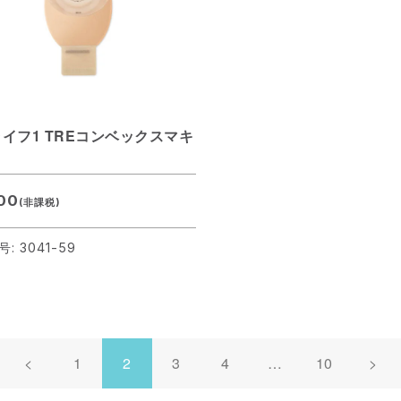
イフ1 TREコンベックスマキ
00
(非課税)
: 3041-59
<
1
2
3
4
…
10
>